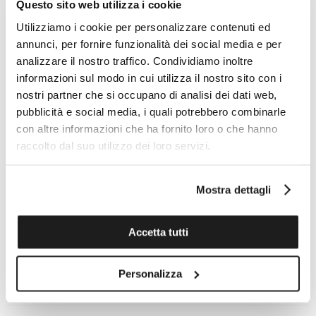
Questo sito web utilizza i cookie
Utilizziamo i cookie per personalizzare contenuti ed
Le funzioni
annunci, per fornire funzionalità dei social media e per
La lancetta dei secondi al centro indica il tempo nella
analizzare il nostro traffico. Condividiamo inoltre
sua forma più pura. La lancetta dei secondi al centro,
informazioni sul modo in cui utilizza il nostro sito con i
dal carattere minimalista, scorre sul quadrante
nostri partner che si occupano di analisi dei dati web,
ricordando a chi la indossa la natura fugace del
pubblicità e social media, i quali potrebbero combinarle
tempo.
con altre informazioni che ha fornito loro o che hanno
raccolto dal suo utilizzo dei loro servizi.
Punti salienti
Oltre al motivo a raggiera e all'effetto cromatico
Mostra dettagli
sfumato del quadrante fumé, questo modello
concept adotta un approccio minimalista
Accetta tutti
rinunciando al logo e a tutti gli altri segni sul
quadrante dell'orologio.
Personalizza