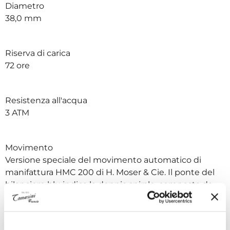
Diametro
38,0 mm
Riserva di carica
72 ore
Resistenza all'acqua
3 ATM
Movimento
Versione speciale del movimento automatico di
manifattura HMC 200 di H. Moser & Cie. Il ponte del
bilanciere blu indica la doppia spirale, composta da
due spirali identiche che battono in direzioni opposte
per contrastare qualsiasi effetto esterno sullo
scappamento.