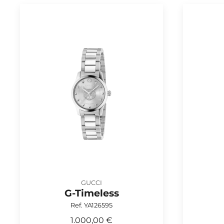
GUCCI
G-Timeless
Ref. YA126595
1.000,00 €