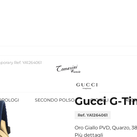
porary Ref. YA1264061
Gucci G-T
OROLOGI
SECONDO POLSO
GIOIELLI
ACCE
Ref. YA1264061
Oro Giallo PVD, Quarzo, 
Più dettagli