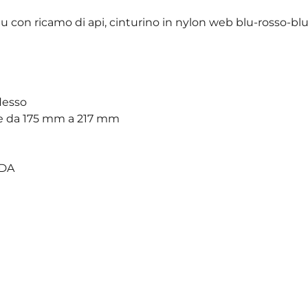
u con ricamo di api, cinturino in nylon web blu-rosso-blu
flesso
ile da 175 mm a 217 mm
NDA