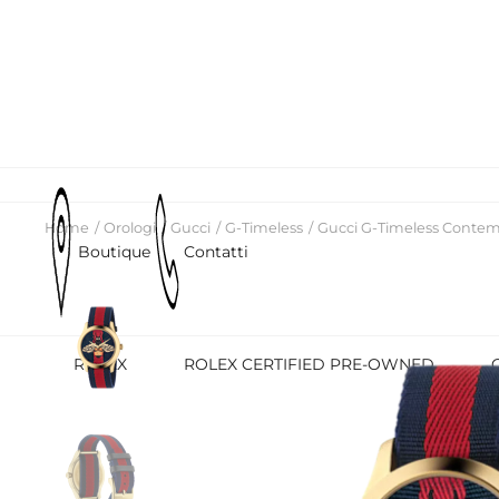
Home
Orologi
Gucci
G-Timeless
Gucci G-Timeless Contem
Boutique
Contatti
ROLEX
ROLEX CERTIFIED PRE-OWNED