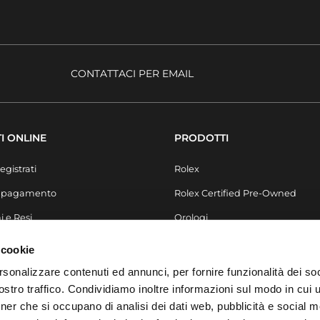
CONTATTACI PER EMAIL
I ONLINE
PRODOTTI
egistrati
Rolex
i pagamento
Rolex Certified Pre-Owned
i e Resi
Orologi
Secondo Polso
 cookie
Gioielli
rsonalizzare contenuti ed annunci, per fornire funzionalità dei soc
stro traffico. Condividiamo inoltre informazioni sul modo in cui ut
Accessori
tner che si occupano di analisi dei dati web, pubblicità e social m
Arredo & Design