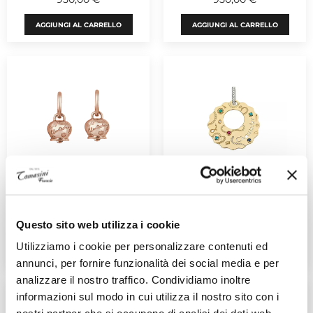
AGGIUNGI AL CARRELLO
AGGIUNGI AL CARRELLO
CHANTECLER
CHANTECLER
Suamèm
Suamèm
Ref. 30202
Ref. 30625
2.000,00 €
1.600,00 €
Questo sito web utilizza i cookie
Utilizziamo i cookie per personalizzare contenuti ed
AGGIUNGI AL CARRELLO
AGGIUNGI AL CARRELLO
annunci, per fornire funzionalità dei social media e per
analizzare il nostro traffico. Condividiamo inoltre
informazioni sul modo in cui utilizza il nostro sito con i