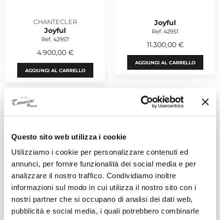
CHANTECLER
Joyful
Joyful
Ref. 42951
Ref. 42957
11.300,00 €
4.900,00 €
AGGIUNGI AL CARRELLO
AGGIUNGI AL CARRELLO
Questo sito web utilizza i cookie
Utilizziamo i cookie per personalizzare contenuti ed
annunci, per fornire funzionalità dei social media e per
analizzare il nostro traffico. Condividiamo inoltre
CHANTECLER
CHANTECLER
informazioni sul modo in cui utilizza il nostro sito con i
Joyful
Joyful
Ref. 42950
Ref. 41970
nostri partner che si occupano di analisi dei dati web,
7.250,00 €
2.650,00 €
pubblicità e social media, i quali potrebbero combinarle