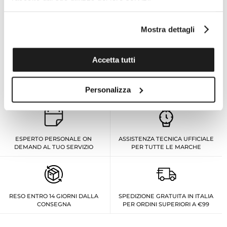
Specifiche tecniche
Mostra dettagli
Accetta tutti
I VANTAGGI DI ACQUISTARE DA TOMASINI
FRANCIA
Personalizza
ESPERTO PERSONALE ON
ASSISTENZA TECNICA UFFICIALE
DEMAND AL TUO SERVIZIO
PER TUTTE LE MARCHE
RESO ENTRO 14 GIORNI DALLA
SPEDIZIONE GRATUITA IN ITALIA
CONSEGNA
PER ORDINI SUPERIORI A €99