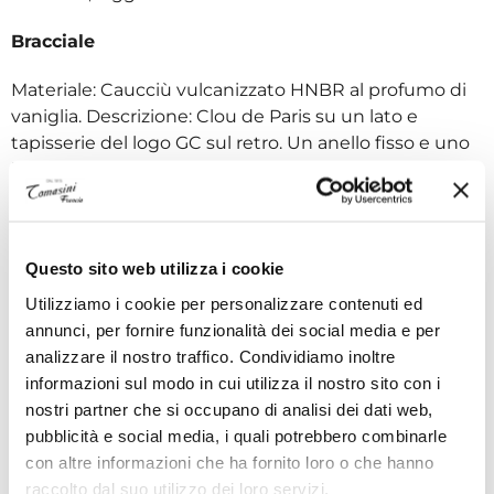
Bracciale
Materiale: Caucciù vulcanizzato HNBR al profumo di
vaniglia. Descrizione: Clou de Paris su un lato e
tapisserie del logo GC sul retro. Un anello fisso e uno
libero. Design originale di Gérald Charles Genta.
Colore: Blu reale. Lunghezza totale: S: 175 mm, M: 190
mm, L: 212 mm; larghezza: 22-20 mm; spessore: 5-3
mm.
Questo sito web utilizza i cookie
Dettaglio del quadrante
Utilizziamo i cookie per personalizzare contenuti ed
annunci, per fornire funzionalità dei social media e per
Indici: A forma di “bastone” applicato e numeri arabi 3,
analizzare il nostro traffico. Condividiamo inoltre
9 e 12, riempiti di Super-LumiNova bianca con luce
informazioni sul modo in cui utilizza il nostro sito con i
verde C7 SPL di notte. Decalco e minuteria: Stampati
nostri partner che si occupano di analisi dei dati web,
in bianco. Disco della data: Disco nero con numeri
pubblicità e social media, i quali potrebbero combinarle
bianchi.
con altre informazioni che ha fornito loro o che hanno
raccolto dal suo utilizzo dei loro servizi.