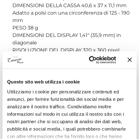
DIMENSIONI DELLA CASSA 40,6 x 37 x 11,1 mm
Adatto a polsi con una circonferenza di 125 - 190
mm
PESO 38 g
DIMENSIONI DEL DISPLAY 1,41″ (35,9 mm) in
diagonale
RISOLUZIONE DEL DISPLAY 320 x 360 pixel
SCHERMO A COLORI
DURATA DELLA BATTERIA Modalità smartwatch:
fino a 11 giorni
Modalità smartwatch con risparmio energetico:
Questo sito web utilizza i cookie
fino a 12 giorni
Utilizziamo i cookie per personalizzare contenuti ed
Modalità GNSS solo GPS: fino a 26 ore
annunci, per fornire funzionalità dei social media e per
Modalità GNSS tutti i sistemi: fino a 20 ore
analizzare il nostro traffico. Condividiamo inoltre
METODO DI RICARICA Caricabatterie proprietario
informazioni sul modo in cui utilizza il nostro sito con i
Garmin
nostri partner che si occupano di analisi dei dati web,
MEMORIA/CRONOLOGIA 4 GB
pubblicità e social media, i quali potrebbero combinarle
con altre informazioni che ha fornito loro o che hanno
Monitoraggio salute e benessere: