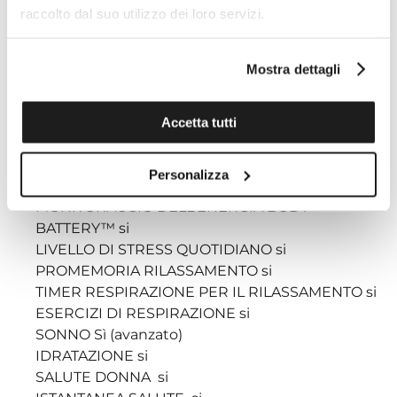
raccolto dal suo utilizzo dei loro servizi.
FREQUENZA CARDIACA AL POLSO (COSTANTE,
OGNI SECONDO) si
Mostra dettagli
FREQUENZA CARDIACA A RIPOSO GIORNALIERA
si
AVVISI SULLA FREQUENZA CARDIACA ANOMALA
Accetta tutti
Sì (alto e basso)
FREQUENZA RESPIRATORIA (24X7) si
Personalizza
ETÀ FITNESS si
MONITORAGGIO DELL'ENERGIA BODY
BATTERY™ si
LIVELLO DI STRESS QUOTIDIANO si
PROMEMORIA RILASSAMENTO si
TIMER RESPIRAZIONE PER IL RILASSAMENTO si
ESERCIZI DI RESPIRAZIONE si
SONNO Sì (avanzato)
IDRATAZIONE si
SALUTE DONNA si