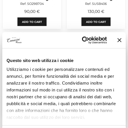
Ref. SO29B704
Ref. SUSB406
90,00 €
130,00 €
ADD TO CART
ADD TO CART
Questo sito web utilizza i cookie
Utilizziamo i cookie per personalizzare contenuti ed
annunci, per fornire funzionalità dei social media e per
analizzare il nostro traffico. Condividiamo inoltre
Power Tracking
SWATCH
informazioni sul modo in cui utilizza il nostro sito con i
Power Tracking
Ref. SO32B119
Ref. YVB416
nostri partner che si occupano di analisi dei dati web,
100,00 €
265,00 €
pubblicità e social media, i quali potrebbero combinarle
CONTACT A SELLER
con altre informazioni che ha fornito loro o che hanno
CONTACT A SELLER
raccolto dal suo utilizzo dei loro servizi.