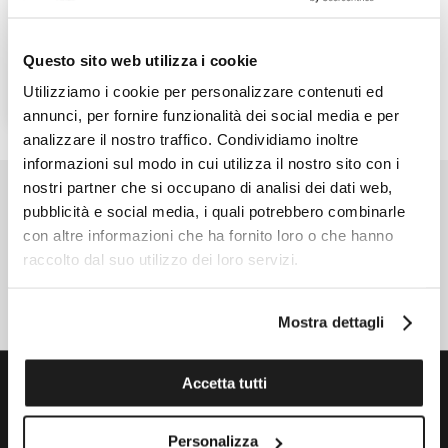
Valiant
Ref. H39515754
745,00 €
Questo sito web utilizza i cookie
Utilizziamo i cookie per personalizzare contenuti ed
CONTACT A SELLER
annunci, per fornire funzionalità dei social media e per
analizzare il nostro traffico. Condividiamo inoltre
informazioni sul modo in cui utilizza il nostro sito con i
nostri partner che si occupano di analisi dei dati web,
SIGN UP FOR THE NEWSLETTER
pubblicità e social media, i quali potrebbero combinarle
con altre informazioni che ha fornito loro o che hanno
SIGN UP NOW
raccolto dal suo utilizzo dei loro servizi.
FOLLOW US
Mostra dettagli
Accetta tutti
CUSTOMER CARE
Personalizza