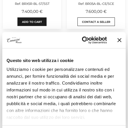
Ref. BRX5R-BL-ST/SST
Ref. BR05A-BL-CE/SCE
7.400,00 €
7.600,00 €
ADD TO CART
CONTACT A SELLER
Questo sito web utilizza i cookie
Utilizziamo i cookie per personalizzare contenuti ed
annunci, per fornire funzionalità dei social media e per
analizzare il nostro traffico. Condividiamo inoltre
BELL & ROSS
BELL & ROSS
informazioni sul modo in cui utilizza il nostro sito con i
BR-X5
BR-X5
Ref. BRX5R-IB-ST/SST
Ref. BRX5R-BO-TC/SRB
nostri partner che si occupano di analisi dei dati web,
7.990,00 €
11.900,00 €
pubblicità e social media, i quali potrebbero combinarle
con altre informazioni che ha fornito loro o che hanno
CONTACT A SELLER
CONTACT A SELLER
raccolto dal suo utilizzo dei loro servizi.