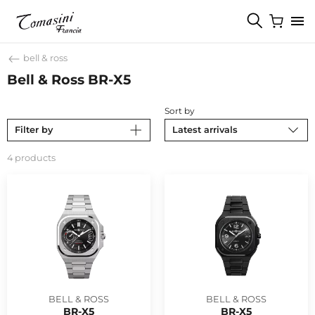
bell & ross
Bell & Ross BR-X5
Sort by
Filter by
Latest arrivals
4 products
BELL & ROSS
BELL & ROSS
BR-X5
BR-X5