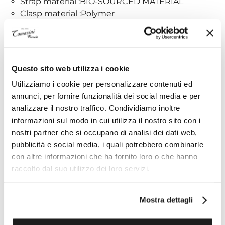
Strap material :BIO-SOURCED MATERIAL
Clasp material :Polymer
Strap buckle :Buckle
Case material :Bio-sourced material
Colour :Black
Strap colour :Black
Questo sito web utilizza i cookie
Dial colour :Black
Utilizziamo i cookie per personalizzare contenuti ed
Case colour :Transparent
annunci, per fornire funzionalità dei social media e per
Product family :SKIN
analizzare il nostro traffico. Condividiamo inoltre
informazioni sul modo in cui utilizza il nostro sito con i
nostri partner che si occupano di analisi dei dati web,
Technical specifications
pubblicità e social media, i quali potrebbero combinarle
con altre informazioni che ha fornito loro o che hanno
raccolto dal suo utilizzo dei loro servizi.
ADVANTAGES OF BUYING FROM TOMASINI
FRANCE
Mostra dettagli