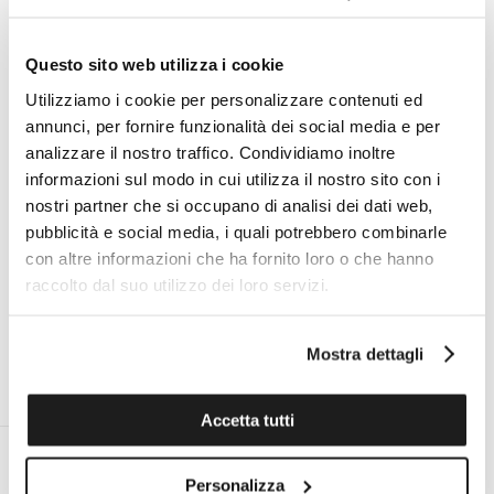
Diamonds 0.57 ct – 45 pcs
Rock Crystal 3.40 g – 1 pc
Questo sito web utilizza i cookie
Utilizziamo i cookie per personalizzare contenuti ed
annunci, per fornire funzionalità dei social media e per
Technical specifications
analizzare il nostro traffico. Condividiamo inoltre
informazioni sul modo in cui utilizza il nostro sito con i
nostri partner che si occupano di analisi dei dati web,
ADVANTAGES OF BUYING FROM TOMASINI
pubblicità e social media, i quali potrebbero combinarle
FRANCE
con altre informazioni che ha fornito loro o che hanno
raccolto dal suo utilizzo dei loro servizi.
Mostra dettagli
ON DEMAND PERSONAL EXPERT
OFFICIAL TECHNICAL ASSISTANCE
FOR ALL BRANDS
Accetta tutti
Personalizza