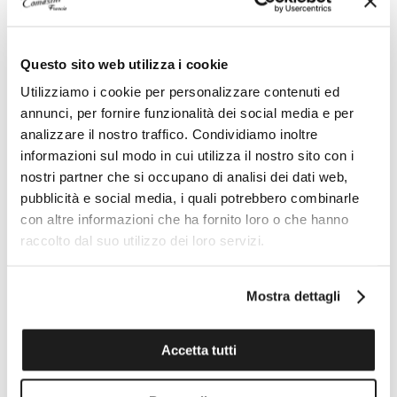
Caliber
Questo sito web utilizza i cookie
733-1
Utilizziamo i cookie per personalizzare contenuti ed
Dimensions
annunci, per fornire funzionalità dei social media e per
analizzare il nostro traffico. Condividiamo inoltre
Ø 25.60 mm, 11 1/2''
informazioni sul modo in cui utilizza il nostro sito con i
nostri partner che si occupano di analisi dei dati web,
Winding
pubblicità e social media, i quali potrebbero combinarle
con altre informazioni che ha fornito loro o che hanno
Automatic winding
raccolto dal suo utilizzo dei loro servizi.
Vibration
Mostra dettagli
28'800 A/h, 4 Hz
Dial
Accetta tutti
Gray