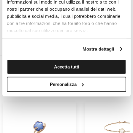
informazioni sul modo in cui utilizza il nostro sito con i
nostri partner che si occupano di analisi dei dati web,
ON DEMAND PERSONAL EXPERT
OFFICIAL TECHNICAL ASSISTANCE
pubblicità e social media, i quali potrebbero combinarle
FOR ALL BRANDS
con altre informazioni che ha fornito loro o che hanno
raccolto dal suo utilizzo dei loro servizi.
RETURNS FOR 14 DAYS
FREE SHIPPING IN ITALY FOR
Mostra dettagli
ORDERS GREATER THAN €99
Accetta tutti
RELATED PRODUCTS
Personalizza