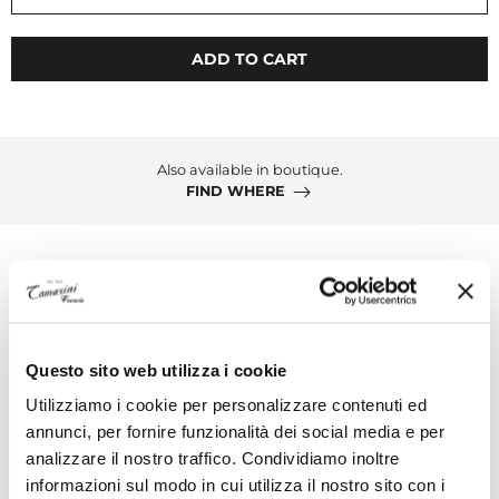
ADD TO CART
Also available in boutique.
FIND WHERE
Description
Montblanc Meisterstück Card Holder 3cc
Questo sito web utilizza i cookie
Introducing the Meisterstück card holder 3cc, a
Utilizziamo i cookie per personalizzare contenuti ed
stylish accessory from the capsule collection
annunci, per fornire funzionalità dei social media e per
celebrating 100 Years of Meisterstück craftsmanship.
analizzare il nostro traffico. Condividiamo inoltre
Crafted from black leather with captivating
informazioni sul modo in cui utilizza il nostro sito con i