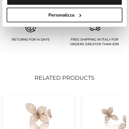
ON DEMAND PERSONAL EXPERT
OFFICIAL TECHNICAL ASSISTANCE
FOR ALL BRANDS
Personalizza
RETURNS FOR 14 DAYS
FREE SHIPPING IN ITALY FOR
ORDERS GREATER THAN €99
RELATED PRODUCTS