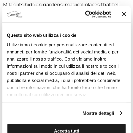
Milan, its hidden gardens, magical places that tell
stories of secret encounters, art, and nature. A tribute
to feminine worlds filled with passion. Flowers, leaves,
and butterflies sparkle on the hands. Precious magic
on the skin.
Questo sito web utilizza i cookie
Utilizziamo i cookie per personalizzare contenuti ed
18K White Gold Earrings White Diamonds: 2.71 ct.
annunci, per fornire funzionalità dei social media e per
analizzare il nostro traffico. Condividiamo inoltre
informazioni sul modo in cui utilizza il nostro sito con i
Technical specifications
nostri partner che si occupano di analisi dei dati web,
pubblicità e social media, i quali potrebbero combinarle
con altre informazioni che ha fornito loro o che hanno
raccolto dal suo utilizzo dei loro servizi.
ADVANTAGES OF BUYING FROM TOMASINI
FRANCE
Mostra dettagli
Accetta tutti