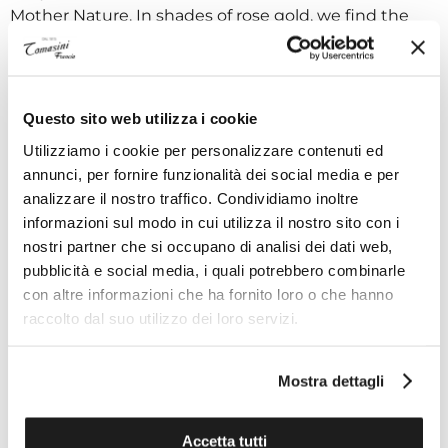
Mother Nature. In shades of rose gold, we find the
colors of the earth and its warmth.
18K Rose Gold Earrings with White Diamonds: 0.01 ct.
Green agate, red carnelian, onyx, white moonstone,
Questo sito web utilizza i cookie
pink chalcedony, amethyst, lapis lazuli, and turquoise.
Utilizziamo i cookie per personalizzare contenuti ed
Flower size: 5 mmnull
annunci, per fornire funzionalità dei social media e per
analizzare il nostro traffico. Condividiamo inoltre
informazioni sul modo in cui utilizza il nostro sito con i
Technical specifications
nostri partner che si occupano di analisi dei dati web,
pubblicità e social media, i quali potrebbero combinarle
con altre informazioni che ha fornito loro o che hanno
raccolto dal suo utilizzo dei loro servizi.
ADVANTAGES OF BUYING FROM TOMASINI
FRANCE
Mostra dettagli
Accetta tutti