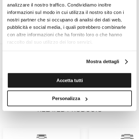
analizzare il nostro traffico. Condividiamo inoltre
informazioni sul modo in cui utilizza il nostro sito con i
nostri partner che si occupano di analisi dei dati web,
pubblicità e social media, i quali potrebbero combinarle
ON DEMAND PERSONAL EXPERT
OFFICIAL TECHNICAL ASSISTANCE
con altre informazioni che ha fornito loro o che hanno
FOR ALL BRANDS
raccolto dal suo utilizzo dei loro servizi.
Mostra dettagli
RETURNS FOR 14 DAYS
FREE SHIPPING IN ITALY FOR
ORDERS GREATER THAN €99
Accetta tutti
Personalizza
RELATED PRODUCTS