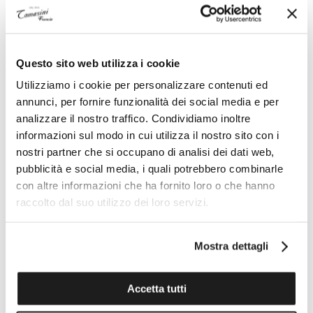
cuore grande di tutto il mondo. Little Diamonds Do
Great Things.
METALLO oro rosa 18 carati
Questo sito web utilizza i cookie
CARATI DI DIAMANTI 0.15
Utilizziamo i cookie per personalizzare contenuti ed
annunci, per fornire funzionalità dei social media e per
analizzare il nostro traffico. Condividiamo inoltre
Specifiche tecniche
informazioni sul modo in cui utilizza il nostro sito con i
nostri partner che si occupano di analisi dei dati web,
pubblicità e social media, i quali potrebbero combinarle
I VANTAGGI DI ACQUISTARE DA TOMASINI
con altre informazioni che ha fornito loro o che hanno
raccolto dal suo utilizzo dei loro servizi.
FRANCIA
Mostra dettagli
Accetta tutti
ESPERTO PERSONALE ON
ASSISTENZA TECNICA UFFICIALE
DEMAND AL TUO SERVIZIO
PER TUTTE LE MARCHE