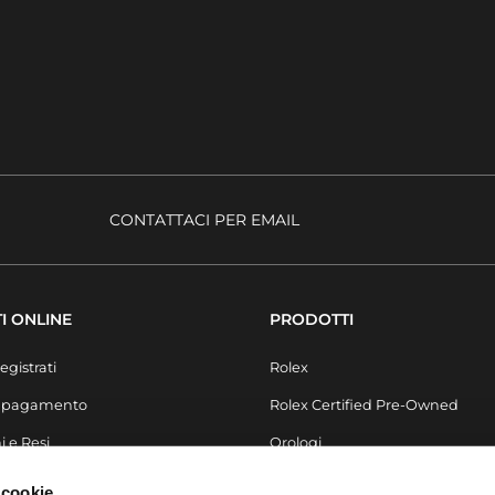
CONTATTACI PER EMAIL
I ONLINE
PRODOTTI
egistrati
Rolex
i pagamento
Rolex Certified Pre-Owned
i e Resi
Orologi
Secondo Polso
 cookie