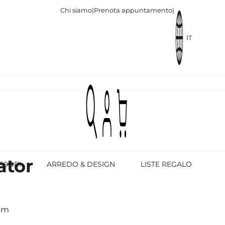
Chi siamo
|
Prenota appuntamento
|
IT
ator
SSORI
ARREDO & DESIGN
LISTE REGALO
 mm