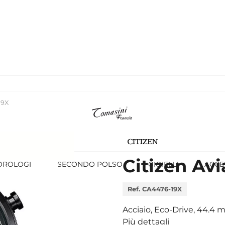
19X
Citizen Avi
OROLOGI
SECONDO POLSO
GIOIELLI
ACCE
Ref. CA4476-19X
Acciaio, Eco-Drive, 44.4
Più dettagli