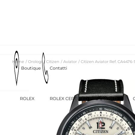
Home
Orologi
Citizen
Aviator
Citizen Aviator Ref. CA4476-
Boutique
Contatti
ROLEX
ROLEX CERTIFIED PRE-OWNED