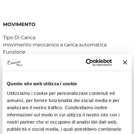
MOVIMENTO
Tipo Di Carica
movimento meccanico a carica automatica
Funzione
data, piccoli secondi, ore e minuti, contatore di 12 ore,
contatore di 30 minuti, lancetta dei secondi
cronografici
Complicazione
Questo sito web utilizza i cookie
cronografo, scala tachimetrica
Utilizziamo i cookie per personalizzare contenuti ed
Riserva Di Carica
annunci, per fornire funzionalità dei social media e per
Riserva di Carica di circa 48 ore
analizzare il nostro traffico. Condividiamo inoltre
Certificazione/I
informazioni sul modo in cui utilizza il nostro sito con i
Cronometro certificato (COSC)
nostri partner che si occupano di analisi dei dati web,
Frequenza
pubblicità e social media, i quali potrebbero combinarle
4 Hz (28.800 alternanze/ora)