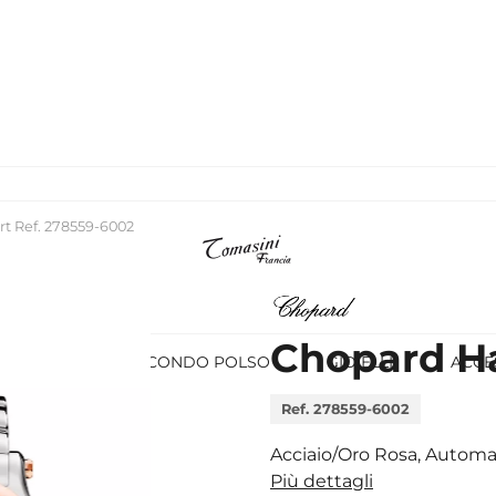
t Ref. 278559-6002
Chopard H
OROLOGI
SECONDO POLSO
GIOIELLI
ACCE
Ref. 278559-6002
Acciaio/Oro Rosa, Autom
Più dettagli