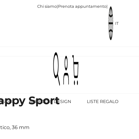
Chi siamo
|
Prenota appuntamento
|
IT
appy Sport
SSORI
ARREDO & DESIGN
LISTE REGALO
atico, 36 mm