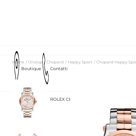
Home
Orologi
Chopard
Happy Sport
Chopard Happy Spor
Boutique
Contatti
ROLEX
ROLEX CERTIFIED PRE-OWNED