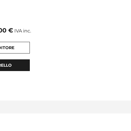
,00
€
IVA inc.
DITORE
RELLO