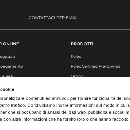
CONTATTACI PER EMAIL
I ONLINE
PRODOTTI
egistrati
Rolex
i pagamento
Rolex Certified Pre-Owned
i e Resi
Orologi
Secondo Polso
 cookie
Gioielli
rsonalizzare contenuti ed annunci, per fornire funzionalità dei soc
stro traffico. Condividiamo inoltre informazioni sul modo in cui ut
Accessori
tner che si occupano di analisi dei dati web, pubblicità e social m
Arredo & Design
e con altre informazioni che ha fornito loro o che hanno raccolto