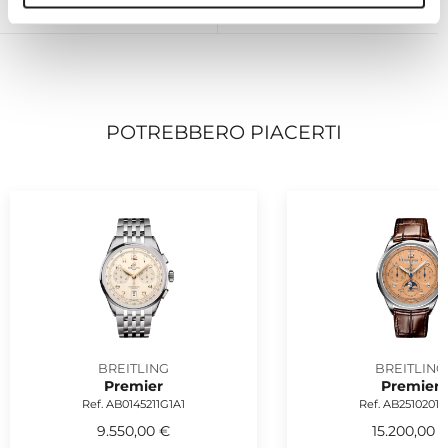
CONSEGNA
PER ORDINI SUPERIORI A €99
POTREBBERO PIACERTI
BREITLING
BREITLING
Premier
Premier
Ref. AB0145211G1A1
Ref. AB2510201K
9.550,00 €
15.200,00 