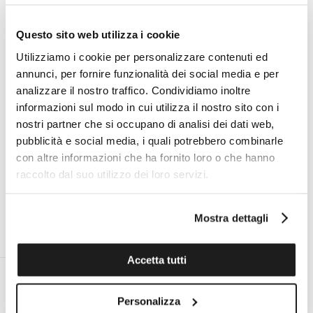
del nome Breitling Premier.
Questo sito web utilizza i cookie
Utilizziamo i cookie per personalizzare contenuti ed
Specifiche tecniche
annunci, per fornire funzionalità dei social media e per
analizzare il nostro traffico. Condividiamo inoltre
informazioni sul modo in cui utilizza il nostro sito con i
nostri partner che si occupano di analisi dei dati web,
I VANTAGGI DI ACQUISTARE DA TOMASINI
pubblicità e social media, i quali potrebbero combinarle
FRANCIA
con altre informazioni che ha fornito loro o che hanno
raccolto dal suo utilizzo dei loro servizi.
Mostra dettagli
ESPERTO PERSONALE ON
ASSISTENZA TECNICA UFFICIALE
DEMAND AL TUO SERVIZIO
PER TUTTE LE MARCHE
Accetta tutti
Personalizza
RESO ENTRO 14 GIORNI DALLA
SPEDIZIONE GRATUITA IN ITALIA