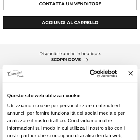
CONTATTA UN VENDITORE
AGGIUNGI AL CARRELLO
Disponibile anche in boutique.
SCOPRI DOVE
Descrizione
Questo sito web utilizza i cookie
Utilizziamo i cookie per personalizzare contenuti ed
Montblanc Sartorial Pochette
annunci, per fornire funzionalità dei social media e per
La pochette Montblanc, Ident No. MB220339, è ideale
analizzare il nostro traffico. Condividiamo inoltre
per viaggi di lavoro o vacanze. Realizzata in pelle
informazioni sul modo in cui utilizza il nostro sito con i
bovina pieno fiore con stampa Saffiano e
nostri partner che si occupano di analisi dei dati web,