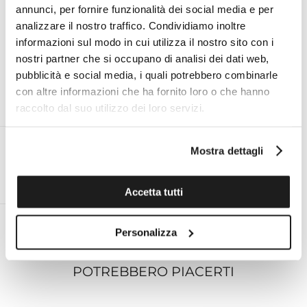
I VANTAGGI DI ACQUISTARE DA TOMASINI
annunci, per fornire funzionalità dei social media e per
FRANCIA
analizzare il nostro traffico. Condividiamo inoltre
informazioni sul modo in cui utilizza il nostro sito con i
nostri partner che si occupano di analisi dei dati web,
pubblicità e social media, i quali potrebbero combinarle
con altre informazioni che ha fornito loro o che hanno
ESPERTO PERSONALE ON
ASSISTENZA TECNICA UFFICIALE
raccolto dal suo utilizzo dei loro servizi.
DEMAND AL TUO SERVIZIO
PER TUTTE LE MARCHE
Mostra dettagli
RESO ENTRO 14 GIORNI DALLA
SPEDIZIONE GRATUITA IN ITALIA
Accetta tutti
CONSEGNA
PER ORDINI SUPERIORI A €99
Personalizza
POTREBBERO PIACERTI