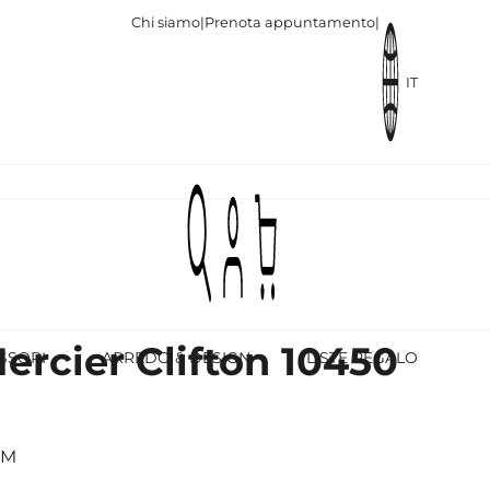
Chi siamo
|
Prenota appuntamento
|
IT
rcier Clifton 10450
SSORI
ARREDO & DESIGN
LISTE REGALO
MM