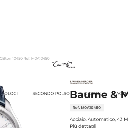
lifton 10450 Ref. M0A10450
Baume & Me
OROLOGI
SECONDO POLSO
GIOIELLI
ACCE
Ref. M0A10450
Acciaio, Automatico, 43 
Più dettagli