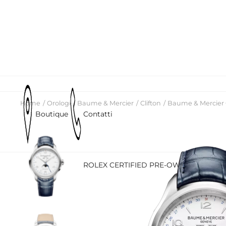
Home
Orologi
Baume & Mercier
Clifton
Baume & Mercier C
Boutique
Contatti
ROLEX
ROLEX CERTIFIED PRE-OWNED