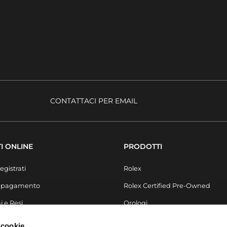
CONTATTACI PER EMAIL
I ONLINE
PRODOTTI
egistrati
Rolex
i pagamento
Rolex Certified Pre-Owned
i e Resi
Orologi
Secondo Polso
 cookie