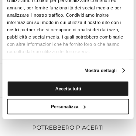
Utilizziamo i cookie per personalizzare contenuti ed
I VANTAGGI DI ACQUISTARE DA TOMASINI
annunci, per fornire funzionalità dei social media e per
analizzare il nostro traffico. Condividiamo inoltre
FRANCIA
informazioni sul modo in cui utilizza il nostro sito con i
nostri partner che si occupano di analisi dei dati web,
pubblicità e social media, i quali potrebbero combinarle
con altre informazioni che ha fornito loro o che hanno
raccolto dal suo utilizzo dei loro servizi.
ESPERTO PERSONALE ON
ASSISTENZA TECNICA UFFICIALE
DEMAND AL TUO SERVIZIO
PER TUTTE LE MARCHE
Mostra dettagli
RESO ENTRO 14 GIORNI DALLA
SPEDIZIONE GRATUITA IN ITALIA
Accetta tutti
CONSEGNA
PER ORDINI SUPERIORI A €99
Personalizza
POTREBBERO PIACERTI