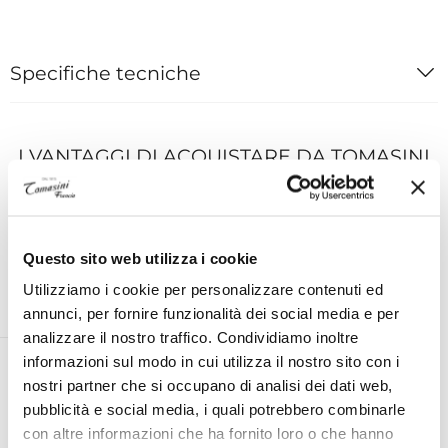
Specifiche tecniche
I VANTAGGI DI ACQUISTARE DA TOMASINI
FRANCIA
Questo sito web utilizza i cookie
Utilizziamo i cookie per personalizzare contenuti ed
ESPERTO PERSONALE ON
ASSISTENZA TECNICA UFFICIALE
annunci, per fornire funzionalità dei social media e per
DEMAND AL TUO SERVIZIO
PER TUTTE LE MARCHE
analizzare il nostro traffico. Condividiamo inoltre
informazioni sul modo in cui utilizza il nostro sito con i
nostri partner che si occupano di analisi dei dati web,
pubblicità e social media, i quali potrebbero combinarle
RESO ENTRO 14 GIORNI DALLA
SPEDIZIONE GRATUITA IN ITALIA
con altre informazioni che ha fornito loro o che hanno
CONSEGNA
PER ORDINI SUPERIORI A €99