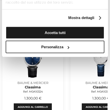
raccolto dal suo utilizzo dei loro servizi.
Mostra dettagli
POTREBBERO PIACERTI
Accetta tutti
Personalizza
BAUME & MERCIER
BAUME & MER
Classima
Classima
Ref. M0A10324
Ref. M0A1035
1.300,00 €
1.300,00 €
AGGIUNGI AL CARRELLO
AGGIUNGI AL CARR