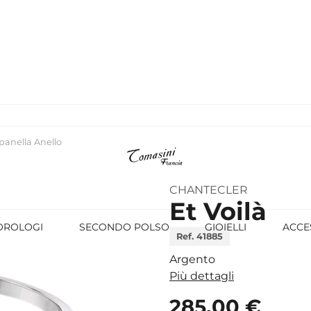
panella Anello
CHANTECLER
Et Voilà
OROLOGI
SECONDO POLSO
GIOIELLI
ACCE
Ref. 41885
Argento
Più dettagli
285,00 €