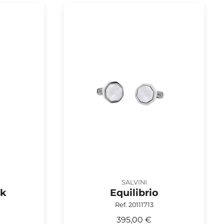
SALVINI
ck
Equilibrio
Ref. 20111713
395,00 €