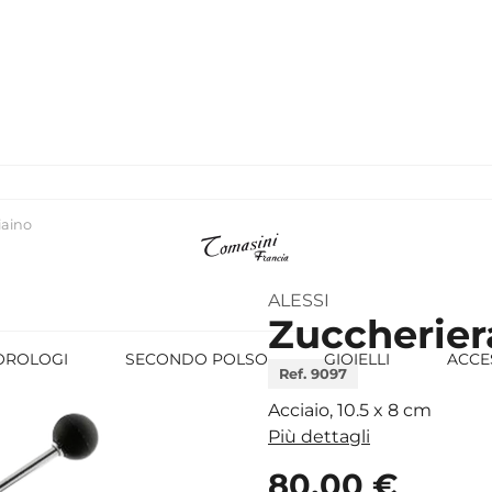
iaino
ALESSI
Zuccherier
OROLOGI
SECONDO POLSO
GIOIELLI
ACCE
Ref. 9097
Acciaio, 10.5 x 8 cm
Più dettagli
80,00 €