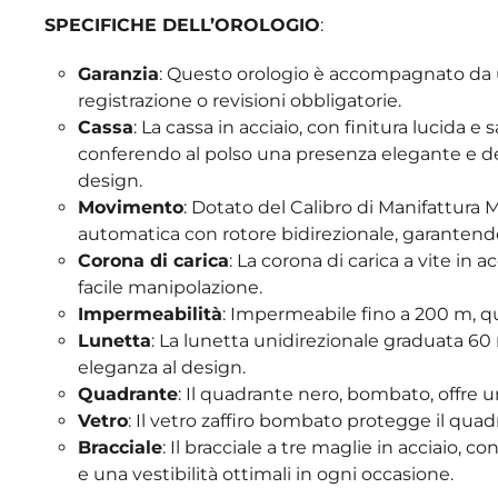
SPECIFICHE DELL’OROLOGIO
:
Garanzia
: Questo orologio è accompagnato da un
registrazione o revisioni obbligatorie.
Cassa
: La cassa in acciaio, con finitura lucida
conferendo al polso una presenza elegante e de
design.
Movimento
: Dotato del Calibro di Manifattur
automatica con rotore bidirezionale, garanten
Corona di carica
: La corona di carica a vite in 
facile manipolazione.
Impermeabilità
: Impermeabile fino a 200 m, q
Lunetta
: La lunetta unidirezionale graduata 60 
eleganza al design.
Quadrante
: Il quadrante nero, bombato, offre un
Vetro
: Il vetro zaffiro bombato protegge il qua
Bracciale
: Il bracciale a tre maglie in acciaio, c
e una vestibilità ottimali in ogni occasione.