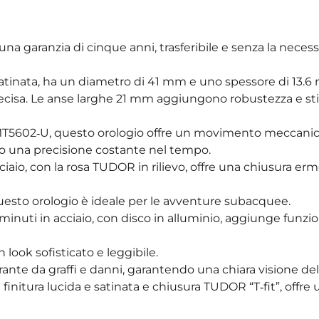
a garanzia di cinque anni, trasferibile e senza la necessi
 e satinata, ha un diametro di 41 mm e uno spessore di 13.
cisa. Le anse larghe 21 mm aggiungono robustezza e stil
a MT5602‑U, questo orologio offre un movimento meccanic
do una precisione costante nel tempo.
acciaio, con la rosa TUDOR in rilievo, offre una chiusura er
uesto orologio è ideale per le avventure subacquee.
minuti in acciaio, con disco in alluminio, aggiunge funzio
 look sofisticato e leggibile.
drante da graffi e danni, garantendo una chiara visione de
on finitura lucida e satinata e chiusura TUDOR “T‑fit”, offr