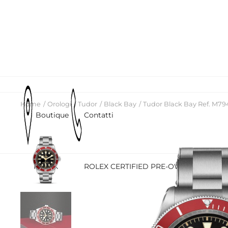
Home
Orologi
Tudor
Black Bay
Tudor Black Bay Ref. M7
Boutique
Contatti
ROLEX
ROLEX CERTIFIED PRE-OWNED