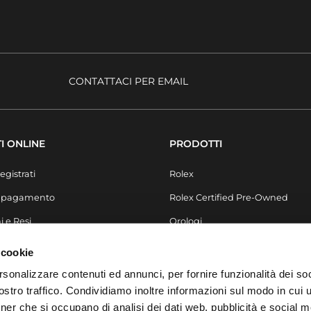
CONTATTACI PER EMAIL
I ONLINE
PRODOTTI
egistrati
Rolex
i pagamento
Rolex Certified Pre-Owned
i e Resi
Orologi
Secondo Polso
 cookie
Gioielli
rsonalizzare contenuti ed annunci, per fornire funzionalità dei soc
stro traffico. Condividiamo inoltre informazioni sul modo in cui ut
Accessori
tner che si occupano di analisi dei dati web, pubblicità e social m