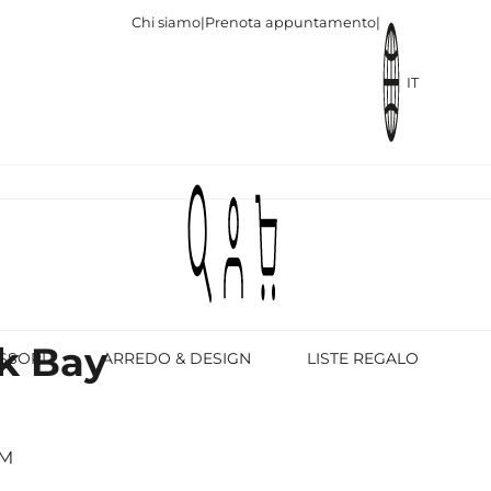
Chi siamo
|
Prenota appuntamento
|
IT
k Bay
SSORI
ARREDO & DESIGN
LISTE REGALO
MM