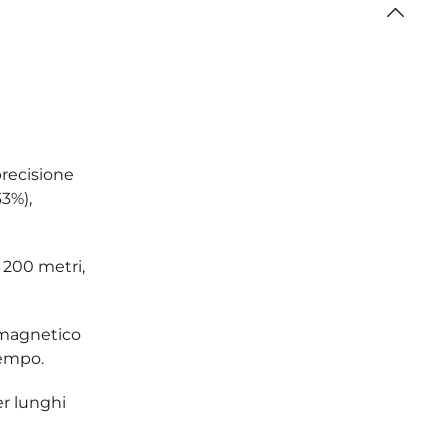
precisione
33%),
 200 metri,
 magnetico
tempo.
er lunghi