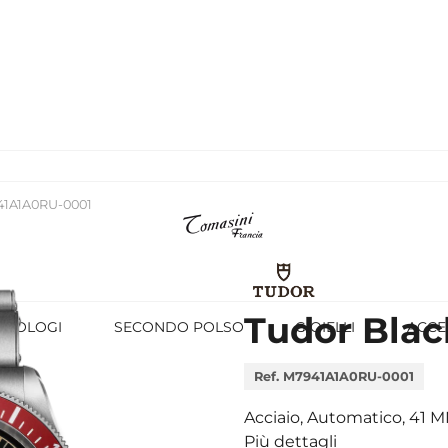
941A1A0RU-0001
Tudor Blac
OROLOGI
SECONDO POLSO
GIOIELLI
ACCE
Ref. M7941A1A0RU-0001
Acciaio, Automatico, 41 
Più dettagli