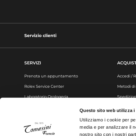
Servizio clienti
SERVIZI
ACQUIST
Prenota un appuntamento
Accedi / R
Rolex Service Center
Metodi d
Laboratorio Orologeria
Spedizion
Laboratorio Gioielleria
FAQ
Questo sito web utilizza i
Liste regalo
Utilizziamo i cookie per pe
media e per analizzare il no
nostro sito con i nostri par