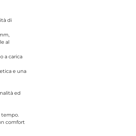
tà di
6 mm,
e al
o a carica
metica e una
nalità ed
l tempo.
e un comfort