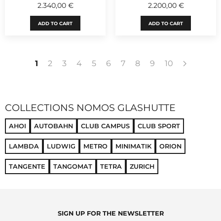
2.340,00 €
2.200,00 €
ADD TO CART
ADD TO CART
1
2
3
4
5
6
7
8
9
10
COLLECTIONS NOMOS GLASHUTTE
AHOI
AUTOBAHN
CLUB CAMPUS
CLUB SPORT
LAMBDA
LUDWIG
METRO
MINIMATIK
ORION
TANGENTE
TANGOMAT
TETRA
ZURICH
SIGN UP FOR THE NEWSLETTER