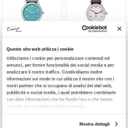
NOMOS GLASHUTTE
NOMOS GLASHUTTE
Club
Club Sport
Questo sito web utilizza i cookie
Ref. 724
Ref. 701.1
1.560,00 €
1.380,00 €
Utilizziamo i cookie per personalizzare contenuti ed
annunci, per fornire funzionalità dei social media e per
ADD TO CART
ADD TO CART
analizzare il nostro traffico. Condividiamo inoltre
informazioni sul modo in cui utilizza il nostro sito con i
nostri partner che si occupano di analisi dei dati web,
pubblicità e social media, i quali potrebbero combinarle
con altre informazioni che ha fornito loro o che hanno
raccolto dal suo utilizzo dei loro servizi.
Mostra dettagli