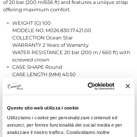
of 20 bar (200 m/656 ft) and features a unique strap
offering maximum comfort.
WEIGHT (G) 100
MODELE NO. M026.830.17.421.00
COLLECTION Ocean Star
WARRANTY 2 Years of Warranty
WATER RESISTANCE 20 bar (200 m / 660 ft) with
screwed crown
CASE SHAPE Round
CASE LENGTH (MM) 40.50
WIDTH (MM) 40.50
AVERAGE THICKNESS (MM) 13.4
LUGS WIDTH (MM) 21.00
CASE MATERIAL Stainless steel
Questo sito web utilizza i cookie
CRYSTAL Sapphire crystal
Utilizziamo i cookie per personalizzare contenuti ed
CASE OPTIONS Screw-down crown
annunci, per fornire funzionalità dei social media e per
DIAL COLOR Red gradient
analizzare il nostro traffico. Condividiamo inoltre
INDEXES Indexes