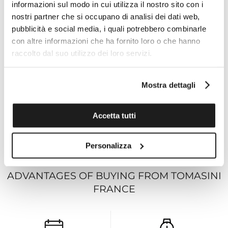
informazioni sul modo in cui utilizza il nostro sito con i
FUNCTIONS Date, Day
nostri partner che si occupano di analisi dei dati web,
POWER RESERVE Power reserve up to 80 hours
pubblicità e social media, i quali potrebbero combinarle
MOVEMENT Mido Automatic ETA
con altre informazioni che ha fornito loro o che hanno
STRAP/CHAIN REFERENCE M603018382
raccolto dal suo utilizzo dei loro servizi.
STRAP DETAILS Rubber
BACK Synthetic
STRAP COLOR Black
Mostra dettagli
BUCKLE Pin buckle
Accetta tutti
Technical specifications
Personalizza
ADVANTAGES OF BUYING FROM TOMASINI
FRANCE