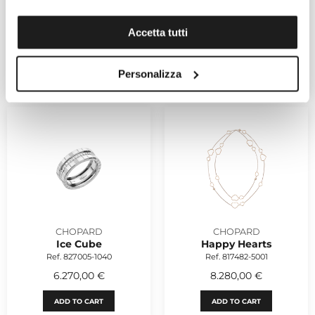
CHOPARD
CHOPARD
Happy Hearts
Ice Cube
Ref. 81A148-5201
Ref. 827006-1010
Accetta tutti
6.690,00 €
2.960,00 €
Personalizza
ADD TO CART
ADD TO CART
CHOPARD
CHOPARD
Ice Cube
Happy Hearts
Ref. 827005-1040
Ref. 817482-5001
6.270,00 €
8.280,00 €
ADD TO CART
ADD TO CART