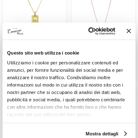
CHOPARD
CHOPARD
Happy Diamonds
Happy Diamonds
Questo sito web utilizza i cookie
Ref. 792938-0001
Ref. 81A054-5001
1.540,00 €
2.670,00 €
Utilizziamo i cookie per personalizzare contenuti ed
annunci, per fornire funzionalità dei social media e per
ADD TO CART
ADD TO CART
analizzare il nostro traffico. Condividiamo inoltre
informazioni sul modo in cui utilizza il nostro sito con i
nostri partner che si occupano di analisi dei dati web,
pubblicità e social media, i quali potrebbero combinarle
con altre informazioni che ha fornito loro o che hanno
raccolto dal suo utilizzo dei loro servizi.
Mostra dettagli