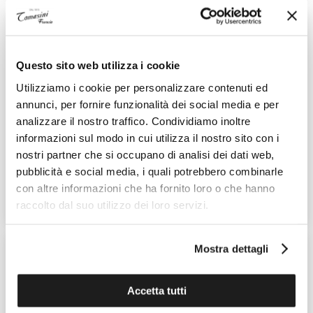
Questo sito web utilizza i cookie
Utilizziamo i cookie per personalizzare contenuti ed
annunci, per fornire funzionalità dei social media e per
analizzare il nostro traffico. Condividiamo inoltre
TUDOR
TUDOR
informazioni sul modo in cui utilizza il nostro sito con i
Pelagos
Pelagos
nostri partner che si occupano di analisi dei dati web,
Ref. M25600TN-0001
Ref. M25600TB-0001
pubblicità e social media, i quali potrebbero combinarle
5.570,00 €
5.570,00 €
con altre informazioni che ha fornito loro o che hanno
AGGIUNGI AL CARRELLO
AGGIUNGI AL CARRELLO
raccolto dal suo utilizzo dei loro servizi.
Mostra dettagli
Accetta tutti