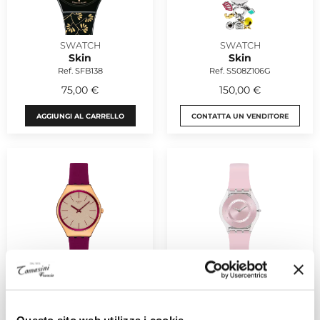
SWATCH
SWATCH
Skin
Skin
Ref. SFB138
Ref. SS08Z106G
75,00 €
150,00 €
AGGIUNGI AL CARRELLO
CONTATTA UN VENDITORE
SWATCH
SWATCH
Skin
Skin
Ref. SYXG131
Ref. SFE111
205,00 €
120,00 €
Questo sito web utilizza i cookie