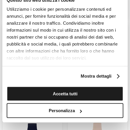
Utilizziamo i cookie per personalizzare contenuti ed
CONTATTA UN VENDITORE
CONTATTA UN VENDITORE
annunci, per fornire funzionalità dei social media e per
analizzare il nostro traffico. Condividiamo inoltre
informazioni sul modo in cui utilizza il nostro sito con i
nostri partner che si occupano di analisi dei dati web,
pubblicità e social media, i quali potrebbero combinarle
con altre informazioni che ha fornito loro o che hanno
raccolto dal suo utilizzo dei loro servizi.
SWATCH
Skin
Mostra dettagli
Skin
Ref.
Ref. SFN124
120,00 €
120,00 €
Accetta tutti
CONTATTA UN VENDITORE
CONTATTA UN VENDITORE
Personalizza