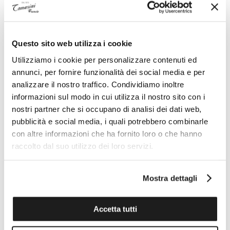
Beads Queriot a forma di pallina di neve realizzato in
argento 925 e smalto bianco con aperture laterali per
Questo sito web utilizza i cookie
essere inserito nel bracciale.
Utilizziamo i cookie per personalizzare contenuti ed
I gioielli Queriot sono realizzati interamente da
annunci, per fornire funzionalità dei social media e per
esperti artigiani italiani, 100% Made in Italy.
analizzare il nostro traffico. Condividiamo inoltre
informazioni sul modo in cui utilizza il nostro sito con i
nostri partner che si occupano di analisi dei dati web,
Specifiche tecniche
pubblicità e social media, i quali potrebbero combinarle
con altre informazioni che ha fornito loro o che hanno
raccolto dal suo utilizzo dei loro servizi.
I VANTAGGI DI ACQUISTARE DA TOMASINI
FRANCIA
Mostra dettagli
Accetta tutti