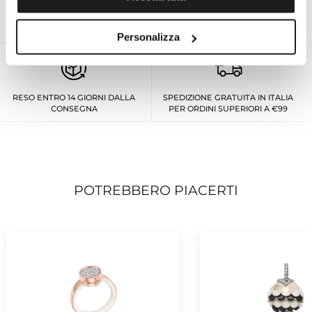
ESPERTO PERSONALE ON
ASSISTENZA TECNICA UFFICIALE
DEMAND AL TUO SERVIZIO
PER TUTTE LE MARCHE
Personalizza
RESO ENTRO 14 GIORNI DALLA
SPEDIZIONE GRATUITA IN ITALIA
CONSEGNA
PER ORDINI SUPERIORI A €99
POTREBBERO PIACERTI