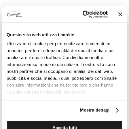
Orecchini Paillettes a cerchio in oro rosa 18Kt e due
paillettes in pavé di diamanti taglio brillante
Composizione
Questo sito web utilizza i cookie
Oro GR 10,95 KT 18
Utilizziamo i cookie per personalizzare contenuti ed
Diamante CT 0,15 NR 14
annunci, per fornire funzionalità dei social media e per
analizzare il nostro traffico. Condividiamo inoltre
informazioni sul modo in cui utilizza il nostro sito con i
Specifiche tecniche
nostri partner che si occupano di analisi dei dati web,
pubblicità e social media, i quali potrebbero combinarle
con altre informazioni che ha fornito loro o che hanno
raccolto dal suo utilizzo dei loro servizi.
I VANTAGGI DI ACQUISTARE DA TOMASINI
FRANCIA
Mostra dettagli
Accetta tutti