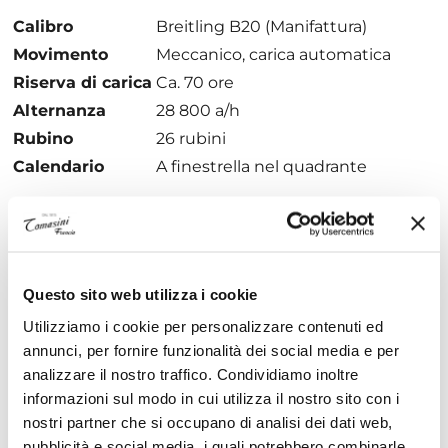
Calibro
Breitling B20 (Manifattura)
Movimento
Meccanico, carica automatica
Riserva di carica
Ca. 70 ore
Alternanza
28 800 a/h
Rubino
26 rubini
Calendario
A finestrella nel quadrante
Cassa
Materiale
Acciaio inossidabile
cassa
Questo sito web utilizza i cookie
Fondello
Avvitato
Utilizziamo i cookie per personalizzare contenuti ed
Impermeabilità
200 metri i
annunci, per fornire funzionalità dei social media e per
Lunetta
Unidirezionale con arresto
analizzare il nostro traffico. Condividiamo inoltre
Corona
A vite, due guarnizioni
informazioni sul modo in cui utilizza il nostro sito con i
nostri partner che si occupano di analisi dei dati web,
Zaffiro bombato, antiriflesso su
Vetro
pubblicità e social media, i quali potrebbero combinarle