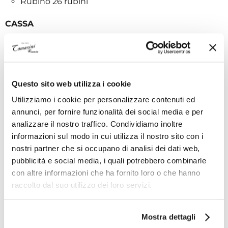
Rubino 26 rubini
CASSA
Materiale cassa Acciaio inossidabile
Fondello Avvitato
Impermeabilità 300 metri
Lunetta Unidirezionale con arresto
Questo sito web utilizza i cookie
Corona A vite, due guarnizioni
Utilizziamo i cookie per personalizzare contenuti ed
Vetro Zaffiro bombato, antiriflesso su entrambi i
annunci, per fornire funzionalità dei social media e per
lati
analizzare il nostro traffico. Condividiamo inoltre
informazioni sul modo in cui utilizza il nostro sito con i
DIMENSIONI
nostri partner che si occupano di analisi dei dati web,
pubblicità e social media, i quali potrebbero combinarle
Peso prodotto (circa) 141,0 g
con altre informazioni che ha fornito loro o che hanno
Peso testa dell’orologio (circa) 90,5 g.
raccolto dal suo utilizzo dei loro servizi.
Diametro 44,0 mm
Spessore 12,6 mm
Altezza (dalla punta superiore dell’ansa a quella
Mostra dettagli
inferiore) 50,5 mm