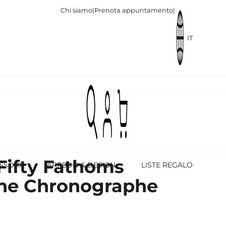
Chi siamo
|
Prenota appuntamento
|
IT
Fifty Fathoms
SSORI
ARREDO & DESIGN
LISTE REGALO
he Chronographe