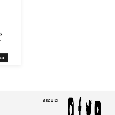
s
A
LLO
SEGUICI