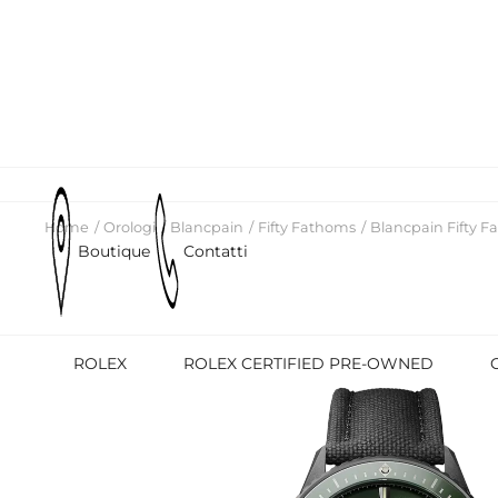
Home
Orologi
Blancpain
Fifty Fathoms
Blancpain Fifty 
Boutique
Contatti
ROLEX
ROLEX CERTIFIED PRE-OWNED